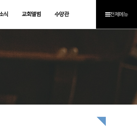
소식
교회앨범
수양관
전체메뉴