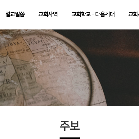
설교말씀
교회사역
교회학교·다음세대
교회
주보