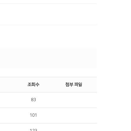
조회수
첨부 파일
83
101
123