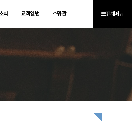
소식
교회앨범
수양관
전체메뉴