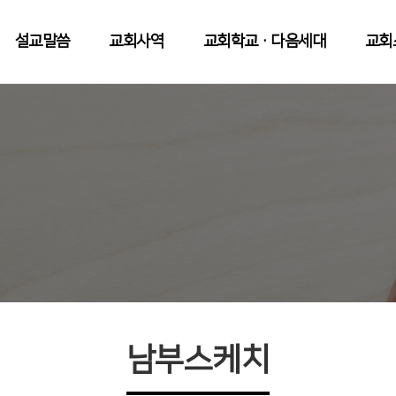
설교말씀
교회사역
교회학교·다음세대
교회
남부스케치