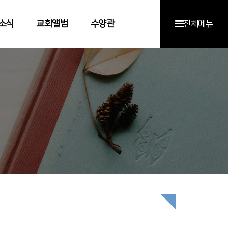
소식
교회앨범
수양관
전체메뉴