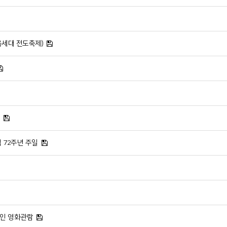
다음세대 전도축제)
립 72주년 주일
전교인 영화관람