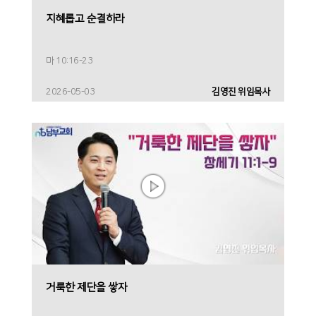
지혜롭고 순결하라
마 10:16-23
2026-05-03
김영진 위임목사
거룩한 제단을 쌓자